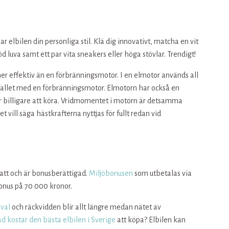
r elbilen din personliga stil. Klä dig innovativt, matcha en vit
röd luva samt ett par vita sneakers eller höga stövlar. Trendigt!
mer effektiv än en förbränningsmotor. I en elmotor används all
 är fallet med en förbränningsmotor. Elmotorn har också en
är billigare att köra. Vridmomentet i motorn är detsamma
et vill säga hästkrafterna nyttjas för fullt redan vid
katt och är bonusberättigad.
Miljöbonusen
som utbetalas via
onus på 70 000 kronor.
öval
och räckvidden blir allt längre medan nätet av
ad kostar den bästa elbilen i Sverige
att köpa? Elbilen kan