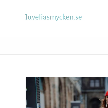
Skip
to
content
Juveliasmycken.se