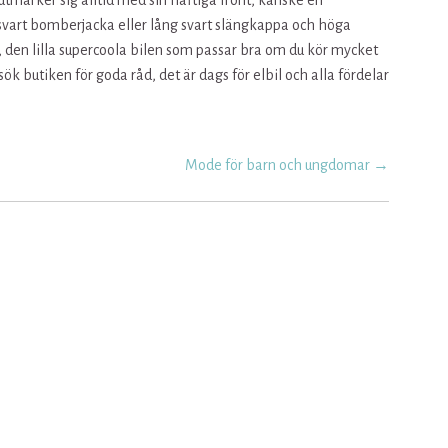
utmärker sig alltid med sin häftiga front, kanske en
art bomberjacka eller lång svart slängkappa och höga
3s, den lilla supercoola bilen som passar bra om du kör mycket
ök butiken för goda råd, det är dags för elbil och alla fördelar
Mode för barn och ungdomar
→