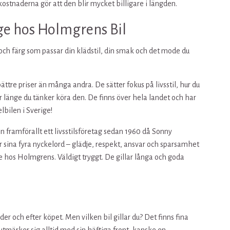
ostnaderna gör att den blir mycket billigare i längden.
ige hos Holmgrens Bil
och färg som passar din klädstil, din smak och det mode du
tre priser än många andra. De sätter fokus på livsstil, hur du
ur länge du tänker köra den. De finns över hela landet och har
lbilen i Sverige!
n framförallt ett livsstilsföretag sedan 1960 då Sonny
 sina fyra nyckelord – glädje, respekt, ansvar och sparsamhet
e hos Holmgrens. Väldigt tryggt. De gillar långa och goda
r och efter köpet. Men vilken bil gillar du? Det finns fina