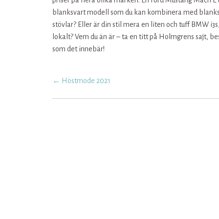
priser på flera olika märken. En Ford Mustang Mach E 
blanksvart modell som du kan kombinera med blanksv
stövlar? Eller är din stil mera en liten och tuff BMW i
lokalt? Vem du än är – ta en titt på Holmgrens sajt, bes
som det innebär!
Post
←
Höstmode 2021
navigation