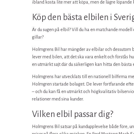
ibland kosta lite mer att köpa, men de lägre löpande k
Köp den bästa elbilen i Sver
Är du sugen på elbil? Vill du ha en matchande modell 
gillar?
Holmgrens Bil har mängder av elbilar och dessutom bät
lever med bilen, att det ska vara enkelt och förstås h
en utmärkt sajt där du säkerligen kan hitta den bästa e
Holmgrens har utvecklats till en nationell bilfirma me
Holmgren startade bolaget. De lever fortfarande efter
– och du kan få en utmärkt och högkvalitativ bilservic
relationer med sina kunder.
Vilken elbil passar dig?
Holmgrens Bil satsar på kundupplevelse både före, unde