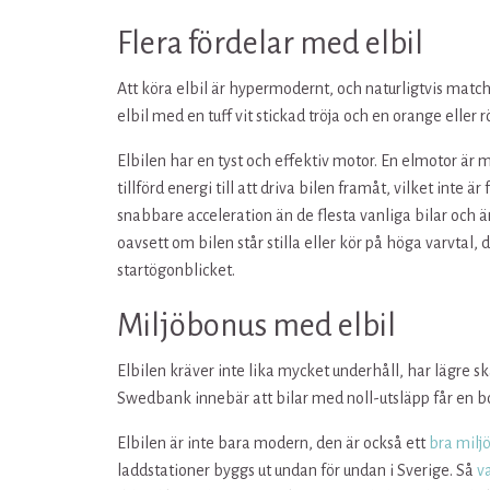
Flera fördelar med elbil
Att köra elbil är hypermodernt, och naturligtvis matcha
elbil med en tuff vit stickad tröja och en orange eller 
Elbilen har en tyst och effektiv motor. En elmotor är 
tillförd energi till att driva bilen framåt, vilket inte
snabbare acceleration än de flesta vanliga bilar och 
oavsett om bilen står stilla eller kör på höga varvtal, d
startögonblicket.
Miljöbonus med elbil
Elbilen kräver inte lika mycket underhåll, har lägre s
Swedbank innebär att bilar med noll-utsläpp får en b
Elbilen är inte bara modern, den är också ett
bra milj
laddstationer byggs ut undan för undan i Sverige. Så
v