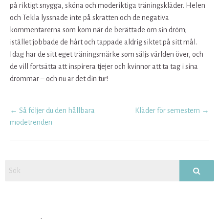
på riktigt snygga, sköna och moderiktiga träningskläder. Helen
och Tekla lyssnade inte på skratten och de negativa
kommentarerna som kom när de berättade om sin dröm;
istället jobbade de hårt och tappade aldrig siktet på sitt mål.
Idag har de sitt eget träningsmärke som säljs världen över, och
de vill fortsätta att inspirera tjejer och kvinnor att ta tag i sina
drömmar – och nu är det din tur!
Post
←
Så följer du den hållbara
Kläder för semestern
→
navigation
modetrenden