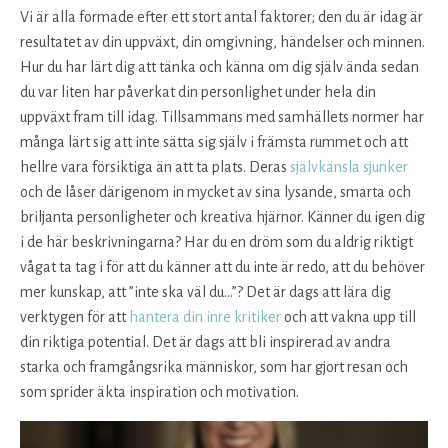
Vi är alla formade efter ett stort antal faktorer; den du är idag är
resultatet av din uppväxt, din omgivning, händelser och minnen.
Hur du har lärt dig att tänka och känna om dig själv ända sedan
du var liten har påverkat din personlighet under hela din
uppväxt fram till idag. Tillsammans med samhällets normer har
många lärt sig att inte sätta sig själv i främsta rummet och att
hellre vara försiktiga än att ta plats. Deras
självkänsla sjunker
och de låser därigenom in mycket av sina lysande, smarta och
briljanta personligheter och kreativa hjärnor. Känner du igen dig
i de här beskrivningarna? Har du en dröm som du aldrig riktigt
vågat ta tag i för att du känner att du inte är redo, att du behöver
mer kunskap, att ”inte ska väl du…”? Det är dags att lära dig
verktygen för att
hantera din inre kritiker
och att vakna upp till
din riktiga potential. Det är dags att bli inspirerad av andra
starka och framgångsrika människor, som har gjort resan och
som sprider äkta inspiration och motivation.